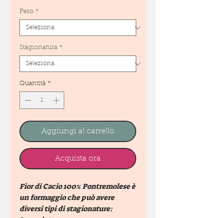
Peso
*
Stagionatura
*
Quantità
*
Aggiungi al carrello
Acquista ora
Fior di Cacio 100% Pontremolese è
un formaggio che può avere
diversi tipi di stagionature: