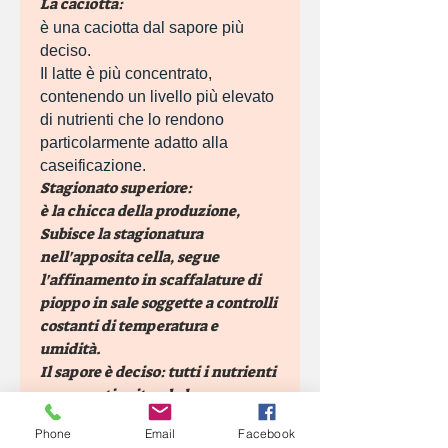
La caciotta:
è una caciotta dal sapore più
deciso.
Il latte è più concentrato,
contenendo un livello più elevato
di nutrienti che lo rendono
particolarmente adatto alla
caseificazione.
Stagionato superiore:
è la chicca della produzione,
Subisce la stagionatura
nell'apposita cella, segue
l'affinamento in scaffalature di
pioppo in sale soggette a controlli
costanti di temperatura e
umidità.
Il sapore è deciso: tutti i nutrienti
conservati evitando la
pastorizzazione del latte
Phone
Email
Facebook
maturano dando origine a un